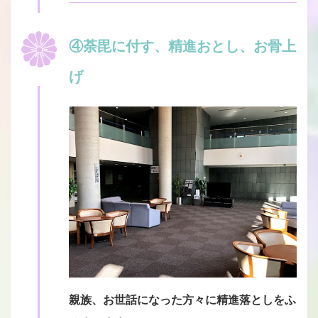
④荼毘に付す、精進おとし、お骨上
げ
親族、お世話になった方々に精進落としをふ