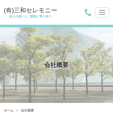
(有)三和セレモニー
故人の想いとご家族に寄り添う
会社概要
ホーム
＞
会社概要